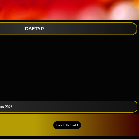
DAFTAR
Live RTP Slot !