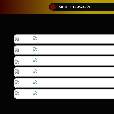
Whatsapp RAJACUAN