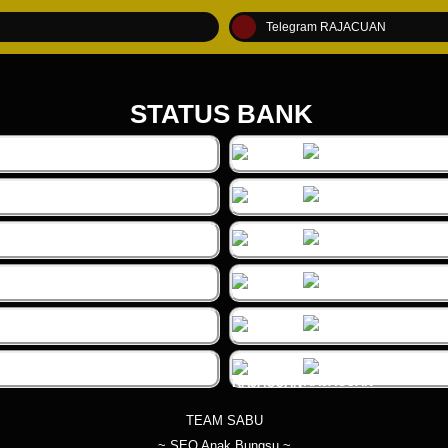
Telegram RAJACUAN
STATUS BANK
TEAM SABU
~ SEO Anak Bungsu ~